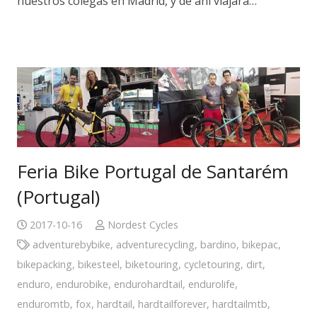
nuestros colegas en Madrid, y de ahí viajará…
Feria Bike Portugal de Santarém
(Portugal)
2017-10-16
Nordest Cycles
adventurebybike
,
adventurecycling
,
bardino
,
bikepac
,
bikepacking
,
bikesteel
,
biketouring
,
cycletouring
,
dirt
,
enduro
,
endurobike
,
endurohardtail
,
endurolife
,
enduromtb
,
fox
,
hardtail
,
hardtailforever
,
hardtailmtb
,