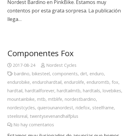
Nordest Bardino en PinkBike. Estamos muy
contentos por esta grata sorpresa. La publicación
llega…
Componentes Fox
2017-08-24
Nordest Cycles
bardino
,
bikesteel
,
components
,
dirt
,
enduro
,
endurobike
,
endurohardtail
,
endurolife
,
enduromtb
,
fox
,
hardtail
,
hardtailforever
,
hardtailmtb
,
hardtails
,
lovebikes
,
mountainbike
,
mtb
,
mtblife
,
nordestbardino
,
nordestcycles
,
quierounanordest
,
ridefox
,
steelframe
,
steelisreal
,
twentysevenandhalfplus
No hay comentarios
Estamos muy ilusionados de anunciar que hemos