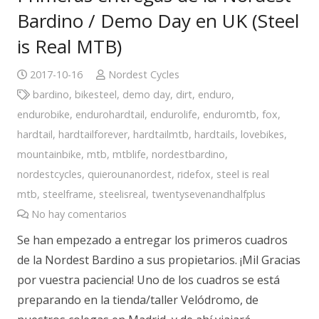
Bardino / Demo Day en UK (Steel
is Real MTB)
2017-10-16
Nordest Cycles
bardino
,
bikesteel
,
demo day
,
dirt
,
enduro
,
endurobike
,
endurohardtail
,
endurolife
,
enduromtb
,
fox
,
hardtail
,
hardtailforever
,
hardtailmtb
,
hardtails
,
lovebikes
,
mountainbike
,
mtb
,
mtblife
,
nordestbardino
,
nordestcycles
,
quierounanordest
,
ridefox
,
steel is real
mtb
,
steelframe
,
steelisreal
,
twentysevenandhalfplus
No hay comentarios
Se han empezado a entregar los primeros cuadros
de la Nordest Bardino a sus propietarios. ¡Mil Gracias
por vuestra paciencia! Uno de los cuadros se está
preparando en la tienda/taller Velódromo, de