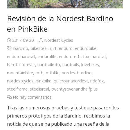
Revisión de la Nordest Bardino
en PinkBike
2017-09-20
Nordest Cycles
bardino
,
bikesteel
,
dirt
,
enduro
,
endurobike
,
endurohardtail
,
endurolife
,
enduromtb
,
fox
,
hardtail
,
hardtailforever
,
hardtailmtb
,
hardtails
,
lovebikes
,
mountainbike
,
mtb
,
mtblife
,
nordestbardino
,
nordestcycles
,
pinkbike
,
quierounanordest
,
ridefox
,
steelframe
,
steelisreal
,
twentysevenandhalfplus
No hay comentarios
Tras las numerosas pruebas y test que pasaron los
primeros prototipos de la Bardino, recibimos la
noticia de que se ha publicado una reseña de la