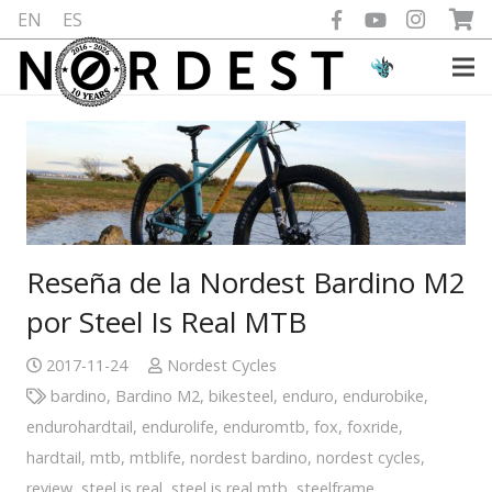
EN
ES
Reseña de la Nordest Bardino M2
por Steel Is Real MTB
2017-11-24
Nordest Cycles
bardino
,
Bardino M2
,
bikesteel
,
enduro
,
endurobike
,
endurohardtail
,
endurolife
,
enduromtb
,
fox
,
foxride
,
hardtail
,
mtb
,
mtblife
,
nordest bardino
,
nordest cycles
,
review
,
steel is real
,
steel is real mtb
,
steelframe
,