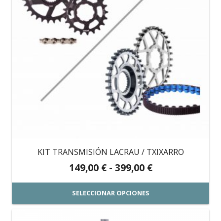
KIT TRANSMISIÓN LACRAU / TXIXARRO
Rango
149,00
€
-
399,00
€
de
precios:
SELECCIONAR OPCIONES
desde
Este
149,00 €