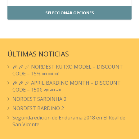
SELECCIONAR OPCIONES
Este
producto
tiene
múltiples
ÚLTIMAS NOTICIAS
variantes.
🎉 🎉 🎉 NORDEST KUTXO MODEL – DISCOUNT
Las
CODE – 15% 📣 📣 📣
opciones
🎉 🎉 🎉 APRIL BARDINO MONTH – DISCOUNT
se
CODE – 150€ 📣 📣 📣
pueden
NORDEST SARDINHA 2
elegir
NORDEST BARDINO 2
en
Segunda edición de Endurama 2018 en El Real de
la
San Vicente.
página
de