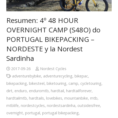
Resumen: 4º 48 HOUR
OVERNIGHT CAMP (S48O) do
PORTUGAL BIKEPACKING –
NORDESTE y la Nordest
Sardinha
2017-09-26
Nordest Cycles
adventurebybike
,
adventurecycling
,
bikepac
,
bikepacking
,
bikesteel
,
biketouring
,
camp
,
cycletouring
,
dirt
,
enduro
,
enduromtb
,
hardtail
,
hardtailforever
,
hardtailmtb
,
hardtails
,
lovebikes
,
mountainbike
,
mtb
,
mtblife
,
nordestcycles
,
nordestsardinha
,
outsideisfree
,
overnight
,
portugal
,
portugal bikepacking
,