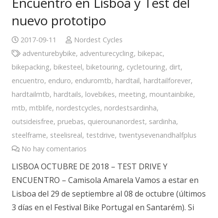
Encuentro en Lisboa y Test del
nuevo prototipo
2017-09-11
Nordest Cycles
adventurebybike
,
adventurecycling
,
bikepac
,
bikepacking
,
bikesteel
,
biketouring
,
cycletouring
,
dirt
,
encuentro
,
enduro
,
enduromtb
,
hardtail
,
hardtailforever
,
hardtailmtb
,
hardtails
,
lovebikes
,
meeting
,
mountainbike
,
mtb
,
mtblife
,
nordestcycles
,
nordestsardinha
,
outsideisfree
,
pruebas
,
quierounanordest
,
sardinha
,
steelframe
,
steelisreal
,
testdrive
,
twentysevenandhalfplus
No hay comentarios
LISBOA OCTUBRE DE 2018 – TEST DRIVE Y
ENCUENTRO – Camisola Amarela Vamos a estar en
Lisboa del 29 de septiembre al 08 de octubre (últimos
3 días en el Festival Bike Portugal en Santarém). Si