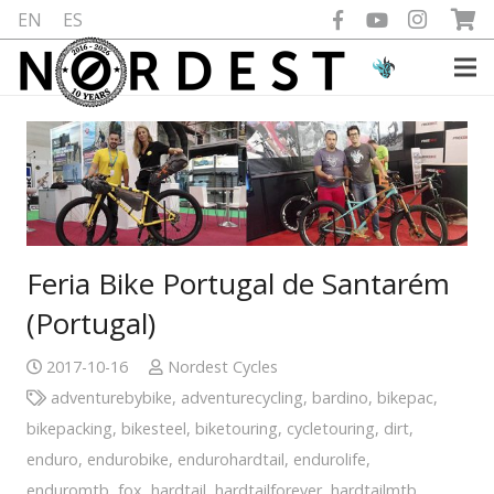
EN
ES
Feria Bike Portugal de Santarém
(Portugal)
2017-10-16
Nordest Cycles
adventurebybike
,
adventurecycling
,
bardino
,
bikepac
,
bikepacking
,
bikesteel
,
biketouring
,
cycletouring
,
dirt
,
enduro
,
endurobike
,
endurohardtail
,
endurolife
,
enduromtb
,
fox
,
hardtail
,
hardtailforever
,
hardtailmtb
,