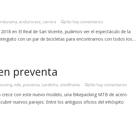
endurama
,
endurorace
,
carrera
No hay comentarios
2018 en El Real de San Vicente, pudimos ver el espectáculo de la
inguito con un par de bicicletas para encontrarnos con todos los…
en preventa
touring
,
mtb
,
preventa
,
sardinha
,
steelframe
No hay comentarios
lia crece con este nuevo modelo, una Bikepacking MTB de acero
cubrir nuevos parajes. Entre los antiguos oficios del inhóspito