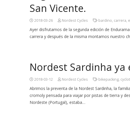
San Vicente.
2018-03-26
Nordest Cycles
bardino
,
carrera
,
Ayer disfrutamos de la segunda edición de Endurama 
carrera y después de la misma montamos nuestro chir
Nordest Sardinha ya 
2018-03-12
Nordest Cycles
bikepacking
,
cyclo
Abrimos la preventa de la Nordest Sardinha, la fami
cromoly pensada para viajar por pistas de tierra y des
Nordeste (Portugal), estaba…