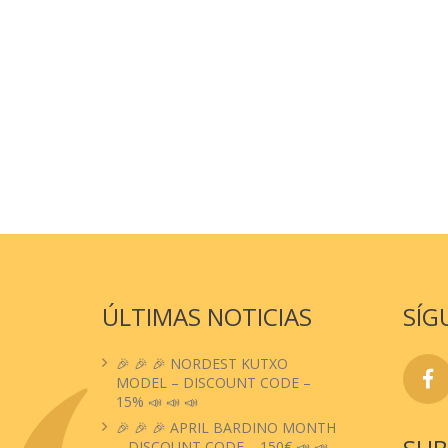
ÚLTIMAS NOTICIAS
SÍG
🎉 🎉 🎉 NORDEST KUTXO
MODEL – DISCOUNT CODE –
15% 📣 📣 📣
🎉 🎉 🎉 APRIL BARDINO MONTH
– DISCOUNT CODE – 150€ 📣 📣