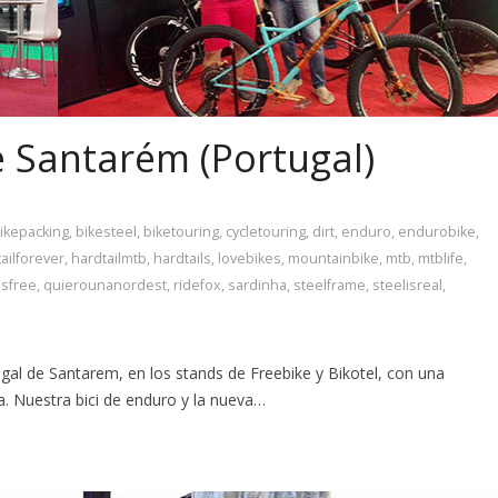
e Santarém (Portugal)
ikepacking
,
bikesteel
,
biketouring
,
cycletouring
,
dirt
,
enduro
,
endurobike
,
ailforever
,
hardtailmtb
,
hardtails
,
lovebikes
,
mountainbike
,
mtb
,
mtblife
,
isfree
,
quierounanordest
,
ridefox
,
sardinha
,
steelframe
,
steelisreal
,
tugal de Santarem, en los stands de Freebike y Bikotel, con una
a. Nuestra bici de enduro y la nueva…