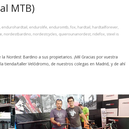
eal MTB)
,
endurohardtail
,
endurolife
,
enduromtb
,
fox
,
hardtail
,
hardtailforever
,
fe
,
nordestbardino
,
nordestcycles
,
quierounanordest
,
ridefox
,
steel is
a Nordest Bardino a sus propietarios. ¡Mil Gracias por vuestra
la tienda/taller Velódromo, de nuestros colegas en Madrid, y de ahí