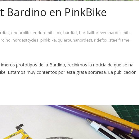
t Bardino en PinkBike
dtail
,
endurolife
,
enduromtb
,
fox
,
hardtail
,
hardtailforever
,
hardtailmtb
,
ardino
,
nordestcycles
,
pinkbike
,
quierounanordest
,
ridefox
,
steelframe
,
imeros prototipos de la Bardino, recibimos la noticia de que se ha
ike. Estamos muy contentos por esta grata sorpresa. La publicación