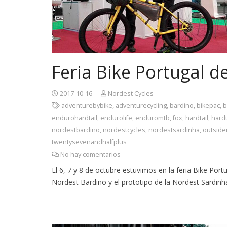
Feria Bike Portugal d
2017-10-16
Nordest Cycles
adventurebybike
,
adventurecycling
,
bardino
,
bikepac
,
b
endurohardtail
,
endurolife
,
enduromtb
,
fox
,
hardtail
,
hardt
nordestbardino
,
nordestcycles
,
nordestsardinha
,
outside
twentysevenandhalfplus
No hay comentarios
El 6, 7 y 8 de octubre estuvimos en la feria Bike Por
Nordest Bardino y el prototipo de la Nordest Sardinh