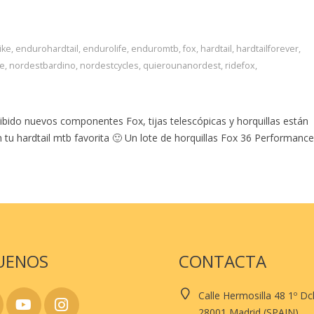
ike
,
endurohardtail
,
endurolife
,
enduromtb
,
fox
,
hardtail
,
hardtailforever
,
fe
,
nordestbardino
,
nordestcycles
,
quierounanordest
,
ridefox
,
ido nuevos componentes Fox, tijas telescópicas y horquillas están
u hardtail mtb favorita 🙂 Un lote de horquillas Fox 36 Performance
UENOS
CONTACTA
Calle Hermosilla 48 1º D
28001 Madrid (SPAIN)