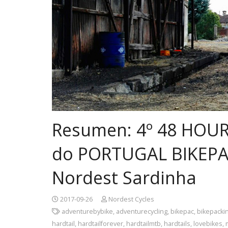
Resumen: 4º 48 HOU
do PORTUGAL BIKEPA
Nordest Sardinha
2017-09-26
Nordest Cycles
adventurebybike
,
adventurecycling
,
bikepac
,
bikepacki
hardtail
,
hardtailforever
,
hardtailmtb
,
hardtails
,
lovebikes
,