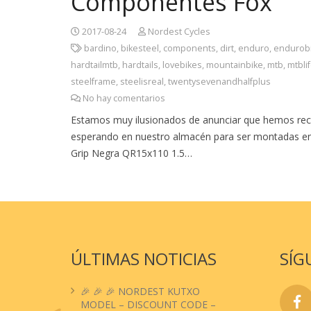
Componentes Fox
2017-08-24
Nordest Cycles
bardino
,
bikesteel
,
components
,
dirt
,
enduro
,
endurob
hardtailmtb
,
hardtails
,
lovebikes
,
mountainbike
,
mtb
,
mtbli
steelframe
,
steelisreal
,
twentysevenandhalfplus
No hay comentarios
Estamos muy ilusionados de anunciar que hemos recib
esperando en nuestro almacén para ser montadas en t
Grip Negra QR15x110 1.5…
ÚLTIMAS NOTICIAS
SÍG
🎉 🎉 🎉 NORDEST KUTXO
MODEL – DISCOUNT CODE –