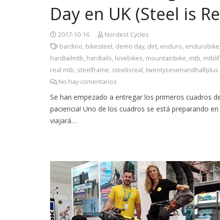
Day en UK (Steel is R
2017-10-16
Nordest Cycles
bardino
,
bikesteel
,
demo day
,
dirt
,
enduro
,
endurobike
hardtailmtb
,
hardtails
,
lovebikes
,
mountainbike
,
mtb
,
mtbli
real mtb
,
steelframe
,
steelisreal
,
twentysevenandhalfplus
No hay comentarios
Se han empezado a entregar los primeros cuadros de l
paciencia! Uno de los cuadros se está preparando en 
viajará…