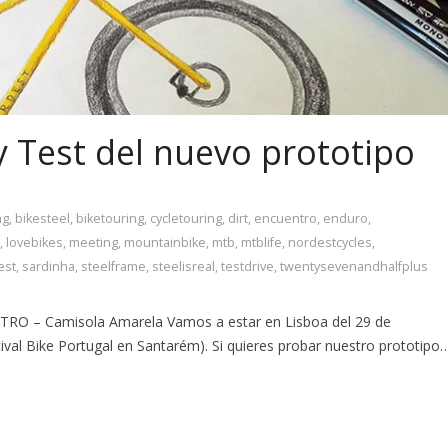
y Test del nuevo prototipo
ng
,
bikesteel
,
biketouring
,
cycletouring
,
dirt
,
encuentro
,
enduro
,
,
lovebikes
,
meeting
,
mountainbike
,
mtb
,
mtblife
,
nordestcycles
,
est
,
sardinha
,
steelframe
,
steelisreal
,
testdrive
,
twentysevenandhalfplus
O – Camisola Amarela Vamos a estar en Lisboa del 29 de
tival Bike Portugal en Santarém). Si quieres probar nuestro prototipo