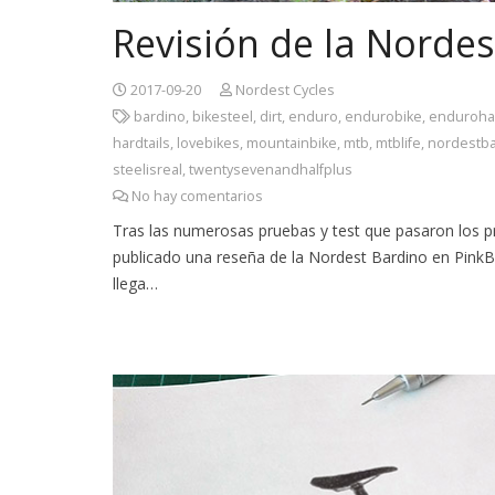
Revisión de la Nordes
2017-09-20
Nordest Cycles
bardino
,
bikesteel
,
dirt
,
enduro
,
endurobike
,
endurohar
hardtails
,
lovebikes
,
mountainbike
,
mtb
,
mtblife
,
nordestb
steelisreal
,
twentysevenandhalfplus
No hay comentarios
Tras las numerosas pruebas y test que pasaron los pr
publicado una reseña de la Nordest Bardino en PinkB
llega…