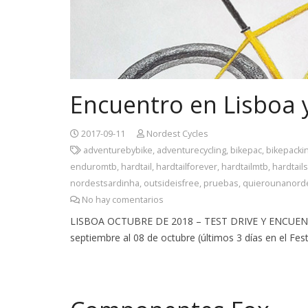
Encuentro en Lisboa 
2017-09-11
Nordest Cycles
adventurebybike
,
adventurecycling
,
bikepac
,
bikepacki
enduromtb
,
hardtail
,
hardtailforever
,
hardtailmtb
,
hardtails
nordestsardinha
,
outsideisfree
,
pruebas
,
quierounanord
No hay comentarios
LISBOA OCTUBRE DE 2018 – TEST DRIVE Y ENCUENTR
septiembre al 08 de octubre (últimos 3 días en el Fes