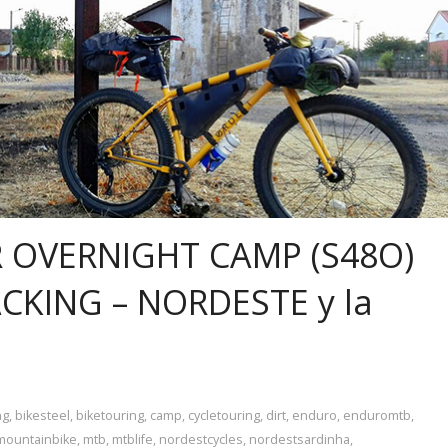
R OVERNIGHT CAMP (S48O)
CKING – NORDESTE y la
ng
,
bikesteel
,
biketouring
,
camp
,
cycletouring
,
dirt
,
enduro
,
enduromtb
,
mountainbike
,
mtb
,
mtblife
,
nordestcycles
,
nordestsardinha
,