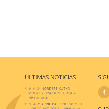
ÚLTIMAS NOTICIAS
SÍG
🎉 🎉 🎉 NORDEST KUTXO
MODEL – DISCOUNT CODE –
15% 📣 📣 📣
🎉 🎉 🎉 APRIL BARDINO MONTH
– DISCOUNT CODE – 150€ 📣 📣