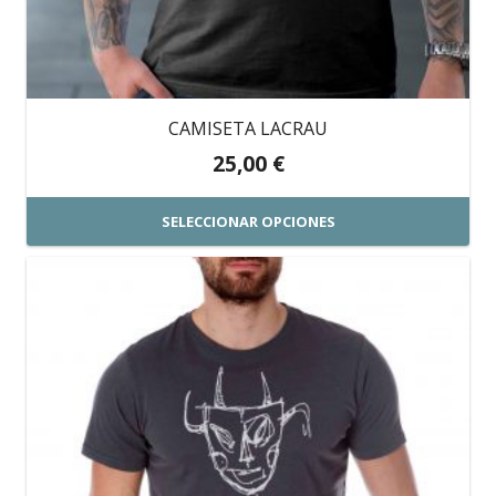
la
página
de
producto
CAMISETA LACRAU
25,00
€
SELECCIONAR OPCIONES
Este
producto
tiene
múltiples
variantes.
Las
opciones
se