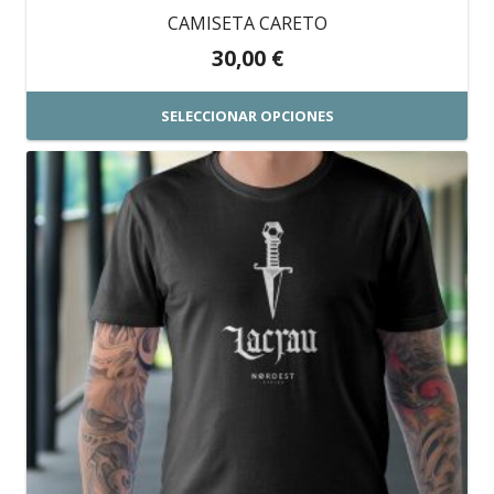
CAMISETA CARETO
30,00
€
SELECCIONAR OPCIONES
Este
producto
tiene
múltiples
variantes.
Las
opciones
se
pueden
elegir
en