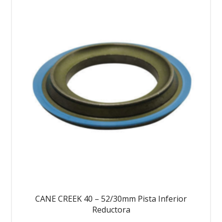
producto
tiene
múltiples
variantes.
Las
opciones
se
pueden
elegir
en
la
página
de
producto
CANE CREEK 40 – 52/30mm Pista Inferior
Reductora