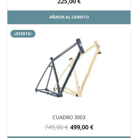
225,00
€
AÑADIR AL CARRITO
¡OFERTA!
CUADRO 3003
El
El
749,00
€
499,00
€
precio
precio