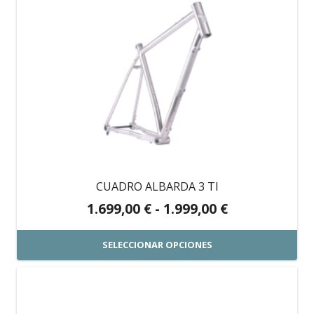
producto
tiene
múltiples
variantes.
Las
opciones
se
pueden
elegir
en
CUADRO ALBARDA 3 TI
la
Rango
1.699,00
€
-
1.999,00
€
página
de
de
precios:
SELECCIONAR OPCIONES
producto
desde
Este
1.699,00 €
producto
hasta
tiene