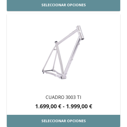
original
actual
SELECCIONAR OPCIONES
era:
es:
Este
749,00 €.
499,00 €.
producto
tiene
múltiples
variantes.
Las
opciones
se
pueden
elegir
en
CUADRO 3003 TI
la
Rango
1.699,00
€
-
1.999,00
€
página
de
de
precios:
SELECCIONAR OPCIONES
producto