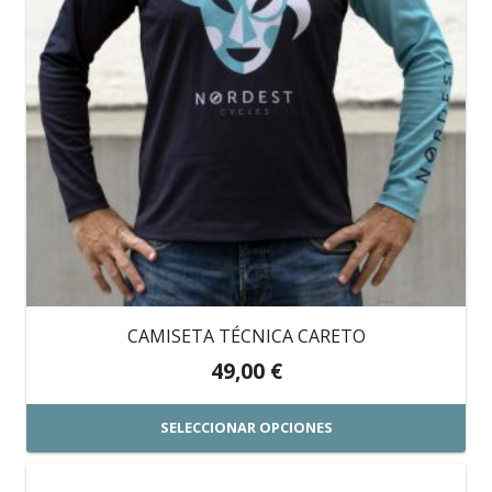
Las
opciones
se
pueden
elegir
en
la
página
de
producto
CAMISETA TÉCNICA CARETO
49,00
€
SELECCIONAR OPCIONES
Este