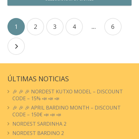
desde
Este
1.699,00 €
producto
Paginación
hasta
1
2
3
4
…
6
tiene
1.999,00 €
de
múltiples
entradas
variantes.
Las
opciones
se
ÚLTIMAS NOTICIAS
pueden
elegir
🎉 🎉 🎉 NORDEST KUTXO MODEL – DISCOUNT
en
CODE – 15% 📣 📣 📣
la
🎉 🎉 🎉 APRIL BARDINO MONTH – DISCOUNT
página
CODE – 150€ 📣 📣 📣
de
NORDEST SARDINHA 2
producto
NORDEST BARDINO 2