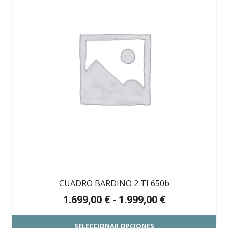
1.999,00 €
múltiples
variantes.
Las
opciones
se
pueden
elegir
en
la
página
de
producto
CUADRO BARDINO 2 TI 650b
Rango
1.699,00
€
-
1.999,00
€
de
precios:
SELECCIONAR OPCIONES