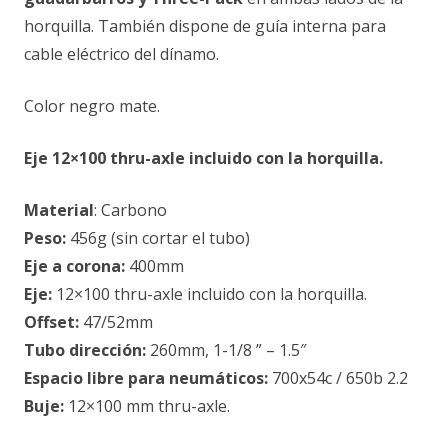
horquilla. También dispone de guía interna para
cable eléctrico del dínamo.
Color negro mate.
Eje 12×100 thru-axle incluido con la horquilla.
Material
: Carbono
Peso:
456g (sin cortar el tubo)
Eje a corona:
400mm
Eje:
12×100 thru-axle incluido con la horquilla.
Offset:
47/52mm
Tubo dirección:
260mm, 1-1/8 ” – 1.5″
Espacio libre para neumáticos:
700x54c / 650b 2.2
Buje:
12×100 mm thru-axle.