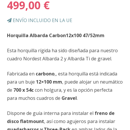
499,00
€
ENVÍO INCLUIDO EN LA UE
Horquilla Albarda Carbon12x100 47/52mm
Esta horquilla rígida ha sido diseñada para nuestro
cuadro Nordest Albarda 2 y Albarda Ti de gravel.
Fabricada en
carbono
,, esta horquilla está indicada
para un buje
12×100 mm
, puede alojar un neumático
de
700 x 54c
con holgura, y es la opción perfecta
para muchos cuadros de
Gravel
.
Dispone de guía interna para instalar el
freno de
disco flatmount
, así como agujeros para instalar
guadarbarros y Three-Pack
en ambas lados de la