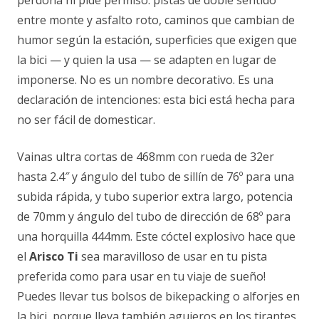
perdona ni pide permiso: pistas de doble sentido
entre monte y asfalto roto, caminos que cambian de
humor según la estación, superficies que exigen que
la bici — y quien la usa — se adapten en lugar de
imponerse. No es un nombre decorativo. Es una
declaración de intenciones: esta bici está hecha para
no ser fácil de domesticar.
Vainas ultra cortas de 468mm con rueda de 32er
hasta 2.4″ y ángulo del tubo de sillín de 76º para una
subida rápida, y tubo superior extra largo, potencia
de 70mm y ángulo del tubo de dirección de 68º para
una horquilla 444mm. Este cóctel explosivo hace que
el
Arisco Ti
sea maravilloso de usar en tu pista
preferida como para usar en tu viaje de sueño!
Puedes llevar tus bolsos de bikepacking o alforjes en
la bici, porque lleva también agujeros en los tirantes