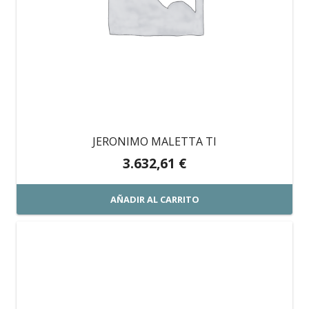
pueden
elegir
en
la
página
de
producto
JERONIMO MALETTA TI
3.632,61
€
AÑADIR AL CARRITO