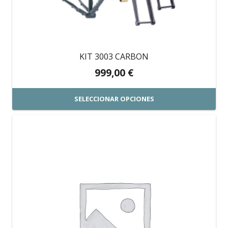
KIT 3003 CARBON
999,00
€
SELECCIONAR OPCIONES
Este
producto
tiene
múltiples
variantes.
Las
opciones
se