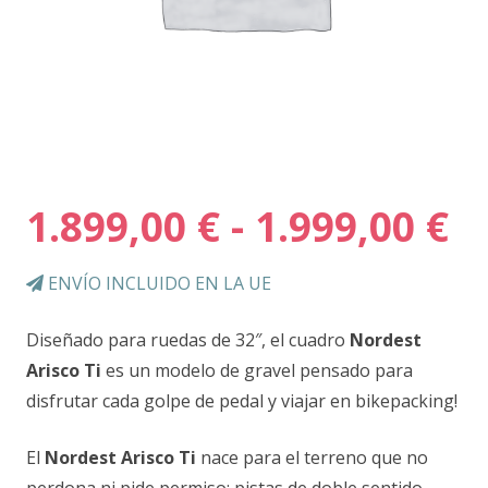
R
1.899,00
€
-
1.999,00
€
d
pr
ENVÍO INCLUIDO EN LA UE
d
1.
Diseñado para ruedas de 32″, el cuadro
Nordest
h
Arisco Ti
es un modelo de gravel
pensado para
1.
disfrutar cada golpe de pedal y viajar en bikepacking!
El
Nordest Arisco Ti
nace para el terreno que no