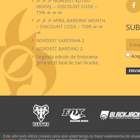
🎉 🎉 🎉 NORDEST KUTXO
MODEL – DISCOUNT CODE –
15% 📣 📣 📣
🎉 🎉 🎉 APRIL BARDINO MONTH
SUB
– DISCOUNT CODE – 150€ 📣 📣
📣
NORDEST SARDINHA 2
NORDEST BARDINO 2
Ace
Segunda edición de Endurama
2018 en El Real de San Vicente.
Este sitio web utiliza cookies para que usted tenga la mejor experiencia de us