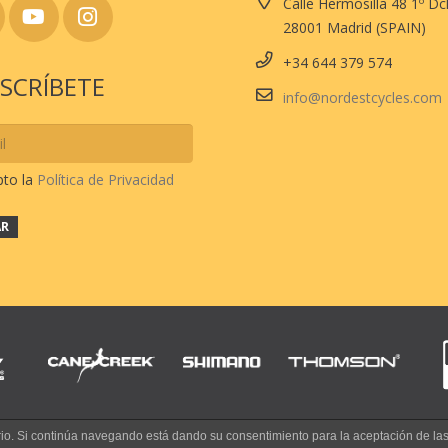
Calle Hermosilla 48 1º D
28001 Madrid (SPAIN)
+34 644 379 574
SCRÍBETE
info@nordestcycles.com
pto la
Política de Privacidad
uario. Si continúa navegando está dando su consentimiento para la aceptación de l
© 2017 NORDEST CYCLES