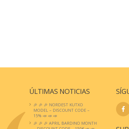
ÚLTIMAS NOTICIAS
SÍG
🎉 🎉 🎉 NORDEST KUTXO
MODEL – DISCOUNT CODE –
15% 📣 📣 📣
🎉 🎉 🎉 APRIL BARDINO MONTH
– DISCOUNT CODE – 150€ 📣 📣