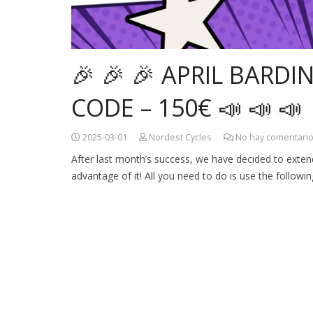
🎉 🎉 🎉 APRIL BAR
CODE – 150€ 📣 📣 📣
2025-03-01
Nordest Cycles
No hay comentari
After last month’s success, we have decided to extend
advantage of it! All you need to do is use the follow