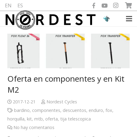
EN
ES
Oferta en componentes y en Kit
M2
2017-12-21
Nordest Cycles
bardino
,
componentes
,
descuentos
,
enduro
,
fox
,
horquilla
,
kit
,
mtb
,
oferta
,
tija telescopica
No hay comentarios