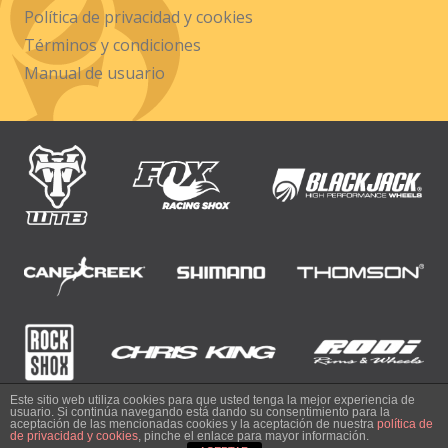
Política de privacidad y cookies
Términos y condiciones
Manual de usuario
Este sitio web utiliza cookies para que usted tenga la mejor experiencia de
usuario. Si continúa navegando está dando su consentimiento para la
© 2017 NORDEST CYCLES
aceptación de las mencionadas cookies y la aceptación de nuestra
política de
de privacidad y cookies
, pinche el enlace para mayor información.