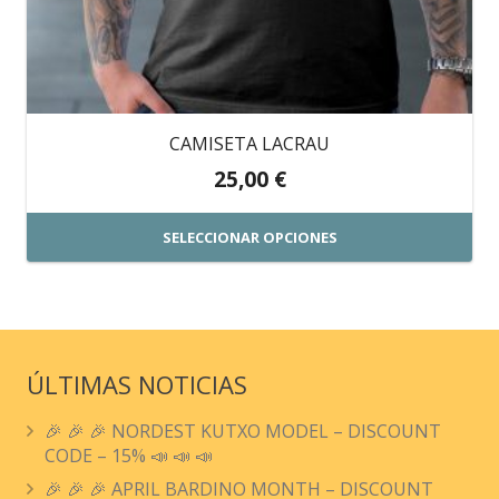
la
página
de
producto
CAMISETA LACRAU
25,00
€
SELECCIONAR OPCIONES
Este
producto
tiene
múltiples
ÚLTIMAS NOTICIAS
variantes.
🎉 🎉 🎉 NORDEST KUTXO MODEL – DISCOUNT
Las
CODE – 15% 📣 📣 📣
opciones
🎉 🎉 🎉 APRIL BARDINO MONTH – DISCOUNT
se