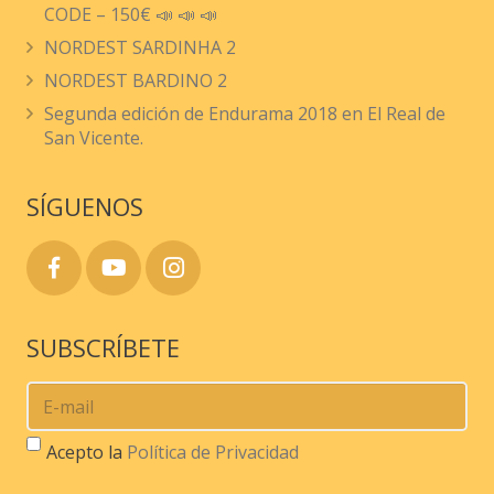
CODE – 150€ 📣 📣 📣
pueden
NORDEST SARDINHA 2
elegir
NORDEST BARDINO 2
en
Segunda edición de Endurama 2018 en El Real de
la
San Vicente.
página
de
SÍGUENOS
producto
SUBSCRÍBETE
Acepto la
Política de Privacidad