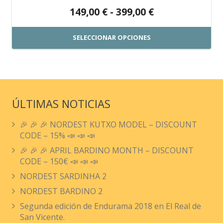
Rango
149,00
€
-
399,00
€
de
precios:
SELECCIONAR OPCIONES
desde
Este
149,00 €
producto
hasta
tiene
399,00 €
múltiples
ÚLTIMAS NOTICIAS
variantes.
🎉 🎉 🎉 NORDEST KUTXO MODEL – DISCOUNT
Las
CODE – 15% 📣 📣 📣
opciones
🎉 🎉 🎉 APRIL BARDINO MONTH – DISCOUNT
se
CODE – 150€ 📣 📣 📣
pueden
NORDEST SARDINHA 2
elegir
NORDEST BARDINO 2
en
Segunda edición de Endurama 2018 en El Real de
la
San Vicente.
página