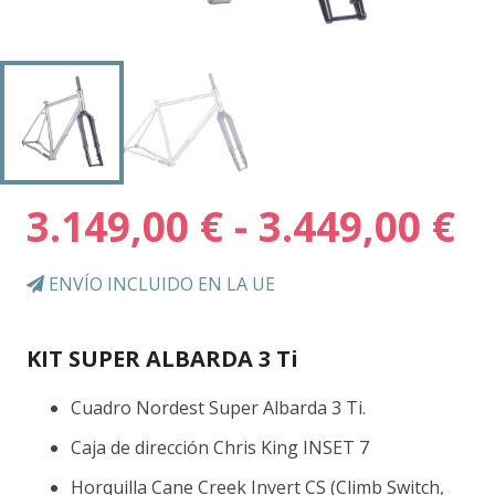
R
3.149,00
€
-
3.449,00
€
d
pr
ENVÍO INCLUIDO EN LA UE
d
3.
KIT SUPER ALBARDA 3 Ti
h
3.
Cuadro Nordest Super Albarda 3 Ti.
Caja de dirección Chris King INSET 7
Horquilla Cane Creek Invert CS (Climb Switch,