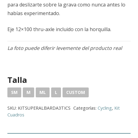
para deslizarte sobre la grava como nunca antes lo
habías experimentado.
Eje 12×100 thru-axle incluido con la horquilla.
La foto puede diferir levemente del producto real
Talla
SM
M
ML
L
CUSTOM
SKU:
KITSUPERALBARDA3TICS
Categorías:
Cycling
,
Kit
Cuadros