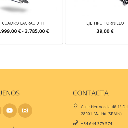
CUADRO LACRAU 3 TI
EJE TIPO TORNILLO
Rango
.999,00
€
-
3.785,00
€
39,00
€
de
Este
precios:
producto
desde
tiene
2.999,00 €
múltiples
hasta
variantes.
3.785,00 €
Las
opciones
se
UENOS
CONTACTA
pueden
elegir
Calle Hermosilla 48 1º D
en
28001 Madrid (SPAIN)
la
página
+34 644 379 574