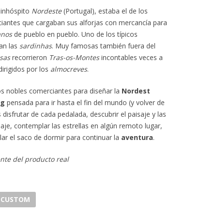
l inhóspito
Nordeste
(Portugal), estaba el de los
ciantes que cargaban sus alforjas con mercancía para
anos
de pueblo en pueblo. Uno de los típicos
an las
sardinhas
. Muy famosas también fuera del
sas
recorrieron
Tras-os-Montes
incontables veces a
irigidos por los
almocreves
.
s nobles comerciantes para diseñar la
Nordest
ng
pensada para ir hasta el fin del mundo (y volver de
es disfrutar de cada pedalada, descubrir el paisaje y las
aje, contemplar las estrellas en algún remoto lugar,
lar el saco de dormir para continuar la
aventura
.
nte del producto real
CUSTOM