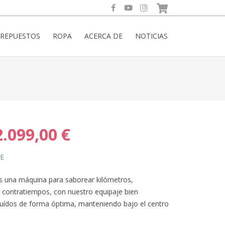
REPUESTOS
ROPA
ACERCA DE
NOTICIAS
Rango
2.099,00
€
de
precios:
UE
desde
1.799,00 €
s una máquina para saborear kilómetros,
hasta
 contratiempos, con nuestro equipaje bien
2.099,00 €
buídos de forma óptima, manteniendo bajo el centro