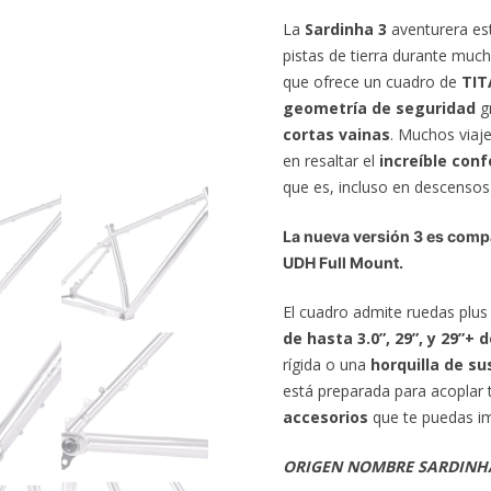
La
Sardinha 3
aventurera es
pistas de tierra durante muc
que ofrece un cuadro de
TIT
geometría de seguridad
gr
cortas vainas
. Muchos viaj
en resaltar el
increíble conf
que es, incluso en descenso
La nueva versión 3 es comp
UDH Full Mount.
El cuadro admite ruedas plus 
de hasta 3.0”, 29”, y 29”+ 
rígida o una
horquilla de s
está preparada para acoplar 
accesorios
que te puedas im
ORIGEN NOMBRE SARDINH