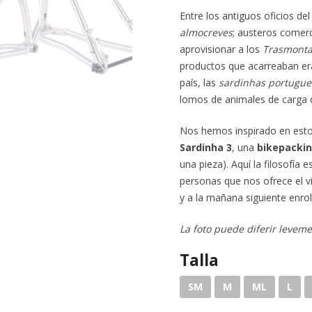
Entre los antiguos oficios de
almocreves
; austeros comer
aprovisionar a los
Trasmont
productos que acarreaban er
país, las
sardinhas portugue
lomos de animales de carga d
Nos hemos inspirado en esto
Sardinha 3
, una
bikepacki
una pieza). Aquí la filosofía 
personas que nos ofrece el vi
y a la mañana siguiente enrol
La foto puede diferir leveme
Talla
SM
M
ML
L