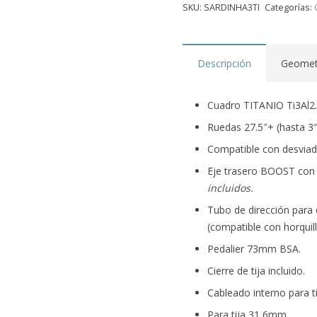
SKU:
SARDINHA3TI
Categorías:
Descripción
Geomet
Cuadro TITANIO Ti3Al2.
Ruedas 27.5″+ (hasta 3″)
Compatible con desviad
Eje trasero BOOST con
incluidos.
Tubo de dirección para
(compatible con horquil
Pedalier 73mm BSA.
Cierre de tija incluido.
Cableado interno para ti
Para tija 31,6mm.