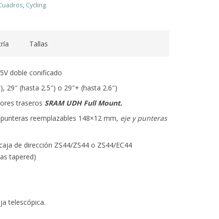
Cuadros
,
Cycling
ría
Tallas
5V doble conificado
, 29″ (hasta 2.5″) o 29″+ (hasta 2.6″)
ores traseros
SRAM UDH Full Mount.
 punteras reemplazables 148×12 mm,
eje y punteras
 caja de dirección ZS44/ZS44 o ZS44/EC44
las tapered)
ja telescópica.