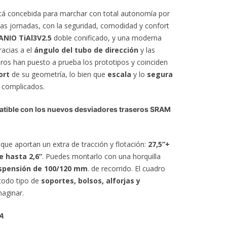
tá concebida para marchar con total autonomía por
has jornadas, con la seguridad, comodidad y confort
ANIO TiAl3V2.5
doble conificado, y una moderna
acias a el
ángulo del tubo de dirección
y las
eros han puesto a prueba los prototipos y coinciden
ort
de su geometría, lo bien que
escala
y lo
segura
s complicados.
atible con los nuevos desviadores traseros SRAM
que aportan un extra de tracción y flotación:
27,5”+
de hasta 2,6”
. Puedes montarlo con una horquilla
uspensión de 100/120 mm
. de recorrido. El cuadro
todo tipo de
soportes, bolsos, alforjas y
aginar.
A