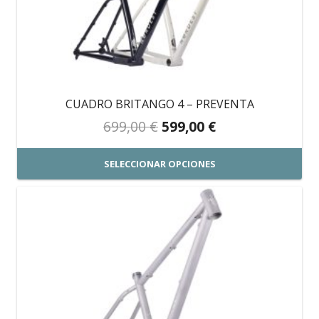
CUADRO BRITANGO 4 – PREVENTA
El
El
699,00
€
599,00
€
precio
precio
original
actual
SELECCIONAR OPCIONES
era:
es:
Este
699,00 €.
599,00 €.
producto
tiene
múltiples
variantes.
Las
opciones