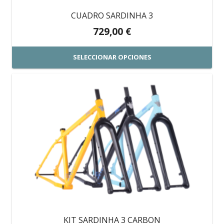
en
CUADRO SARDINHA 3
la
729,00
€
página
de
SELECCIONAR OPCIONES
producto
Este
producto
tiene
múltiples
variantes.
Las
opciones
se
pueden
elegir
en
KIT SARDINHA 3 CARBON