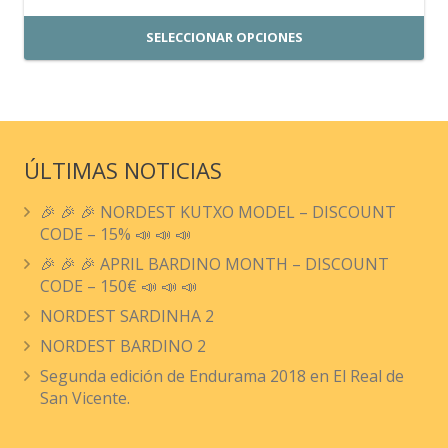
de
SELECCIONAR OPCIONES
producto
Este
producto
tiene
múltiples
ÚLTIMAS NOTICIAS
variantes.
🎉 🎉 🎉 NORDEST KUTXO MODEL – DISCOUNT
Las
CODE – 15% 📣 📣 📣
opciones
🎉 🎉 🎉 APRIL BARDINO MONTH – DISCOUNT
se
CODE – 150€ 📣 📣 📣
pueden
NORDEST SARDINHA 2
elegir
NORDEST BARDINO 2
en
Segunda edición de Endurama 2018 en El Real de
la
San Vicente.
página
de