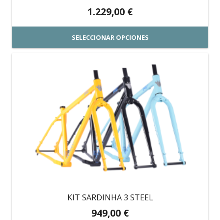
la
1.229,00
€
página
de
SELECCIONAR OPCIONES
producto
Este
producto
tiene
múltiples
variantes.
Las
opciones
se
pueden
elegir
en
KIT SARDINHA 3 STEEL
la
949,00
€
página